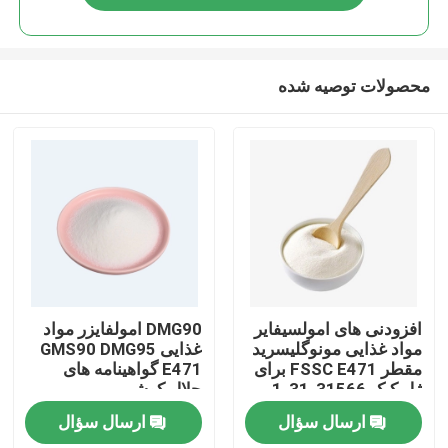
محصولات توصیه شده
صفحه اصلی
افزودنی های امولسیفایر
DMG90 امولفایزر مواد
مواد غذایی مونوگلیسرید
غذایی GMS90 DMG95
مقطر FSSC E471 برای
E471 گواهینامه های
محصولات
ژل کیک 31566-31-1
حلال کوشر
ارسال سؤال
ارسال سؤال
فیلم های