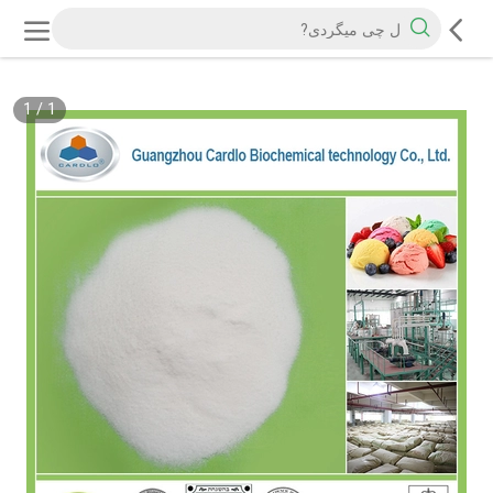
1
/
1