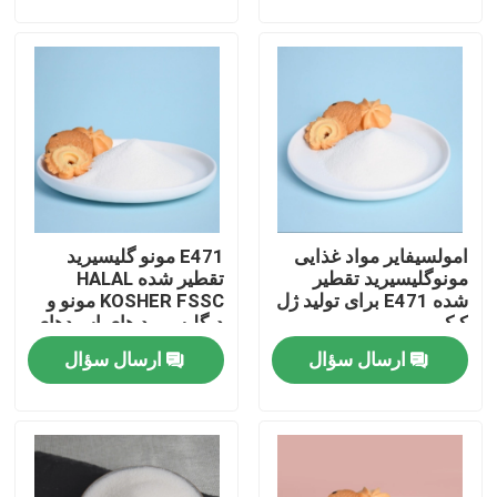
نمایش واقعیت مجازی
درباره ما
تور کارخانه
امولسیفایر مواد غذایی
E471 مونو گلیسیرید
کنترل کیفیت
مونوگلیسیرید تقطیر
تقطیر شده HALAL
شده E471 برای تولید ژل
KOSHER FSSC مونو و
کیک
دیگلیسیرید های اسیدهای
با ما تماس بگیرید
چرب
ارسال سؤال
ارسال سؤال
اخبار
درخواست نقل قول