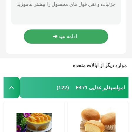
امولسیون کننده های نان با خلوص بالا
امولسیفایر غذایی E471
غذای ایمن 99.65٪ E471 امولسیون کننده نان
مواد اولیه بهبود دهنده پخت ISO 22000 20 کیلوگرم / سطل
پودر پخت و پز بهبود دهنده نان Cardlo دارای گواهی کوشر
امولسیفایر درجه مواد غذایی
امولسیفایرهای نان خمیر ضخیم خوراکی ISO 22000
امولسیفایرهای غذایی طبیعی
موارد دیگر از ایالات متحده
مونوگلیسیرید مقطر
امولسیفایر غذایی E471
(122)
مونو و دیگلیسیرید
گلیسرول مونو استئارات
کیک بهبود دهنده امولسیون