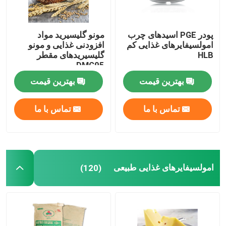
کیک ژل
پودر PGE اسیدهای چرب
مونو گلیسیرید مواد
امولسیفایرهای غذایی کم
افزودنی غذایی و مونو
روان کننده های پی وی سی
HLB
گلیسیریدهای مقطر
DMG95
بهترین قیمت
بهترین قیمت
افزودنی فوم EPE
تماس با ما
تماس با ما
افزودنی ضد ایستاتیک
امولسیفایرهای غذایی طبیعی
(120)