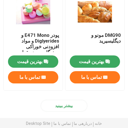
DMG90 مونو و
پودر E471 Mono و
دیگلیسیرید
Diglyerides و مواد
افزودنی خوراکی
مونوگلیسیرید مقطر
بهترین قیمت
بهترین قیمت
تماس با ما
تماس با ما
بیشتر ببینید
خانه
دربارهی ما
تماس با ما
Desktop Site