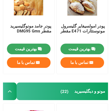
پودر امولسیفایر گلیسرول
پودر جامد مونوگلیسیرید
مونوستئارات E471 مقطر
مقطر DMG95 Gms
بهترین قیمت
بهترین قیمت
تماس با ما
تماس با ما
مونو و دیگلیسیرید
(22)