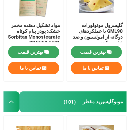
گلیسرول مونولورات
مواد تشکیل دهنده مخمر
GML90 با عملکردهای
خشک: پودر پیام کوتاه
دوگانه از امولسیون و ضد
Sorbitan Monostearate
عفونی کننده
SPAN60 E491
بهترین قیمت
بهترین قیمت
تماس با ما
تماس با ما
مونوگلیسیرید مقطر
(101)