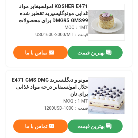
KOSHER E471 امولسیفایر مواد
غذایی مونوگلیسیرید تقطیر شده
DMG95 GMS99 برای محصولات
پخت و پز
MOQ：1MT
قیمت：USD1600-2000/MT
بهترین قیمت
تماس با ما
مونو و دیگلیسیرید E471 GMS DMG
حلال امولسیفایر درجه مواد غذایی
برای نان
MOQ：1 MT
قیمت：1000-1200USD
بهترین قیمت
تماس با ما