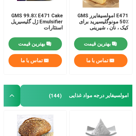
مواد اولیه نانوایی
E471 امولسیفایرر GMS
GMS 99.8٪ E471 Cake
50٪ مونوگلیسیرید برای
Emulsifier ژل گلیسیریل
کیک ، نان ، شیرینی
استئارات
استرهای اسید چرب سوربیتان
بهترین قیمت
بهترین قیمت
لسیتین غیر GMO
تماس با ما
تماس با ما
امولسیون کننده های نان
امولسیون کننده نانوایی
امولسیفایر درجه مواد غذایی
(144)
امولسیون کننده بستنی
گلیسرول مونولورات