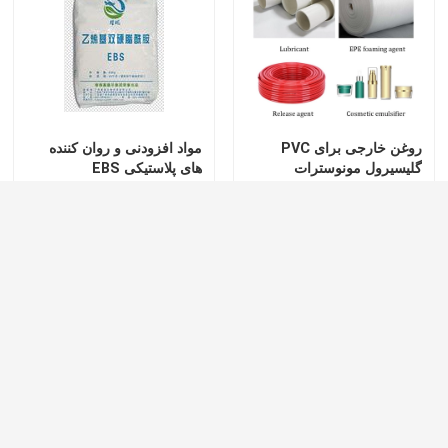
نمایش واقعیت مجازی
درباره ما
روغن خارجی برای PVC
مواد افزودنی و روان کننده
گلیسیرول مونوسترات
های پلاستیکی EBS
تور کارخانه
GMS99 افزودنی های
پلاستیکی
ارسال سؤال
ارسال سؤال
کنترل کیفیت
با ما تماس بگیرید
خانه
دربارهی ما
تماس با ما
Desktop Site
نقشه سایت
Privacy Policy
اخبار
چین e471 مکمل غذایی ، مونو و دیگلیسیریدهای
درخواست نقل قول