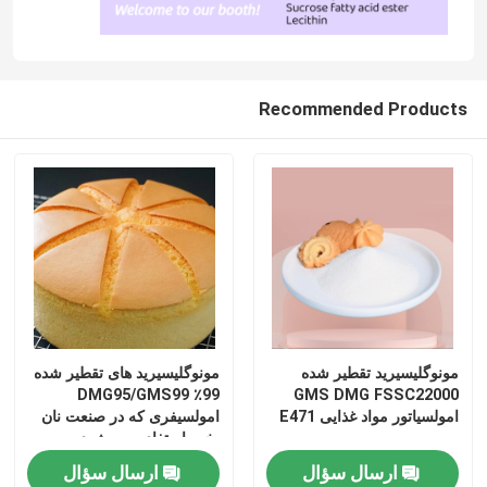
Recommended Products
مونوگلیسیرید تقطیر شده
مونوگلیسیرید های تقطیر شده
99٪ DMG95/GMS99
GMS DMG FSSC22000
امولسیاتور مواد غذایی E471
امولسیفری که در صنعت نان
پخت استفاده می شود
ارسال سؤال
ارسال سؤال