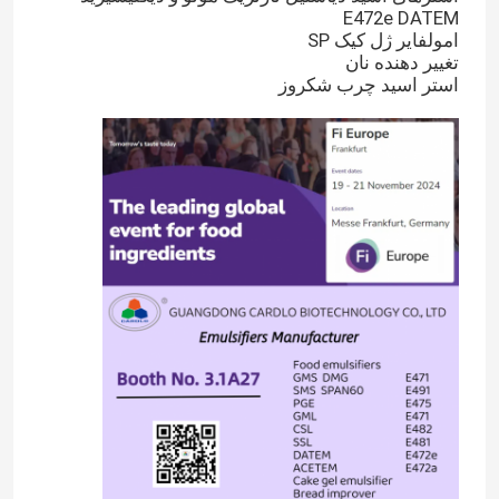
E472e DATEM
امولفایر ژل کیک SP
تغيير دهنده نان
استر اسید چرب شکروز