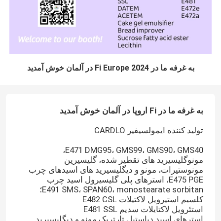
به غرفه ما در Fi Europe 2024 در آلمان خوش آمدید
به غرفه ما در Fi اروپا در آلمان خوش آمدید
تولید کننده ایمولسیفیر CARDLO
E471 DMG95، GMS99، GMS90، GMS40،
مونوگلیسیرید های تقطیر شده، گلیسیرین
مونوستیرات، مونو و دیگلیسیرید های اسیدهای چرب
E475 PGE، استرهای پلی گلیسیرول اسید چرب
E491 SMS، SPAN60، monostearate sorbitan؛
کلسیم استیرویل لاکتیلات E482 CSL
استئرویل لاکتایلات سدیم E481 SSL
استرهای اسید دیاستیل تارتریک مونو و دیگلیسیرید