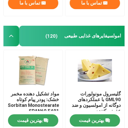
تماس با ما
تماس با ما
امولسیفایرهای غذایی طبیعی
(120)
گلیسرول مونولورات
مواد تشکیل دهنده مخمر
GML90 با عملکردهای
خشک: پودر پیام کوتاه
دوگانه از امولسیون و ضد
Sorbitan Monostearate
عفونی کننده
SPAN60 E491
بهترین قیمت
بهترین قیمت