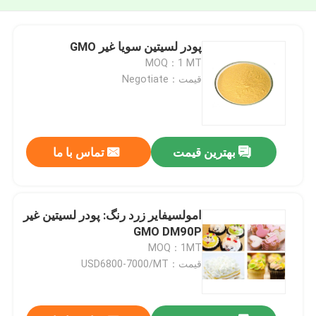
پودر لسیتین سویا غیر GMO
MOQ：1 MT
قیمت：Negotiate
بهترین قیمت
تماس با ما
امولسیفایر زرد رنگ: پودر لسیتین غیر
GMO DM90P
MOQ：1MT
قیمت：USD6800-7000/MT