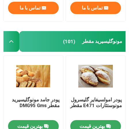
تماس با ما
تماس با ما
مونوگلیسیرید مقطر
(101)
پودر امولسیفایر گلیسرول
پودر جامد مونوگلیسیرید
مونوستئارات E471 مقطر
مقطر DMG95 Gms
بهترین قیمت
بهترین قیمت