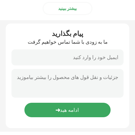
بیشتر ببینید
مواد اولیه نانوایی
پیام بگذارید
استرهای اسید چرب سوربیتان
ما به زودی با شما تماس خواهیم گرفت
لسیتین غیر GMO
امولسیون کننده های نان
امولسیون کننده نانوایی
امولسیون کننده بستنی
گلیسرول مونولورات