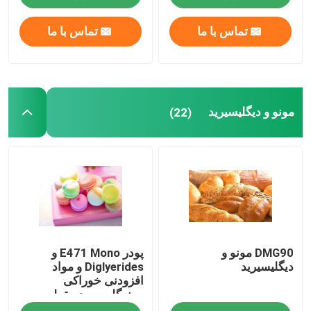
تماس با ما
تماس با ما
مونو و دیگلیسیرید
(22)
DMG90 مونو و
پودر E471 Mono و
دیگلیسیرید
Diglyerides و مواد
افزودنی خوراکی
مونوگلیسیرید مقطر