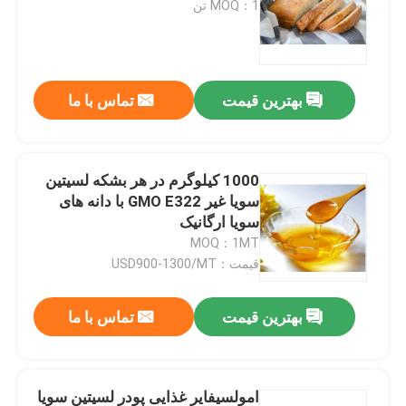
MOQ：1 تن
نمایش واقعیت مجازی
بهترین قیمت
تماس با ما
درباره ما
تور کارخانه
1000 کیلوگرم در هر بشکه لسیتین
سویا غیر GMO E322 با دانه های
سویا ارگانیک
کنترل کیفیت
MOQ：1MT
قیمت：USD900-1300/MT
با ما تماس بگیرید
بهترین قیمت
تماس با ما
اخبار
درخواست نقل قول
امولسیفایر غذایی پودر لسیتین سویا