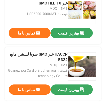
غیر GMO HLB 10
MOQ：1MT
امولسیفایر غذایی E471
قیمت：USD6800-7000/MT
امولسیفایر درجه مواد غذایی
بهترین قیمت
تماس با ما
امولسیفایرهای غذایی طبیعی
HACCP غیر GMO سویا لسیتین مایع
مونوگلیسیرید مقطر
E322
MOQ：1MT
قیمت：Guangzhou Cardlo Biochemical
مونو و دیگلیسیرید
technology Co., Ltd.
گلیسرول مونو استئارات
بهترین قیمت
تماس با ما
کیک بهبود دهنده امولسیون