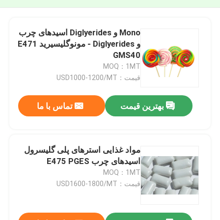
Mono و Diglyerides اسیدهای چرب
و Diglyerides - مونوگلیسیرید E471
GMS40
MOQ：1MT
قیمت：USD1000-1200/MT
بهترین قیمت
تماس با ما
مواد غذایی استرهای پلی گلیسرول
اسیدهای چرب E475 PGES
MOQ：1MT
قیمت：USD1600-1800/MT