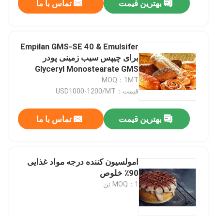
بهترین قیمت
تماس با ما
Empilan GMS-SE 40 & Emulsifer
برای چیپس سیب زمینی پودر
Glyceryl Monostearate GMS
MOQ：1MT
قیمت：USD1000-1200/MT
بهترین قیمت
تماس با ما
امولسیون کننده درجه مواد غذایی
90٪ خلوص
MOQ：1 تن