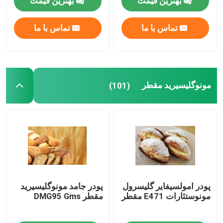
بهترین قیمت
بهترین قیمت
تماس با ما
تماس با ما
مونوگلیسیرید مقطر
(101)
پودر امولسیفایر گلیسرول
پودر جامد مونوگلیسیرید
مونوستئارات E471 مقطر
مقطر DMG95 Gms