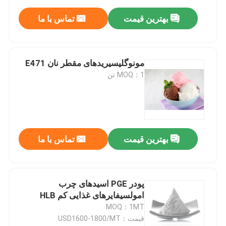
بهترین قیمت
تماس با ما
مونوگلیسیریدهای مقطر نان E471
MOQ：1 تن
بهترین قیمت
تماس با ما
پودر PGE اسیدهای چرب
امولسیفایرهای غذایی کم HLB
MOQ：1MT
قیمت：USD1600-1800/MT