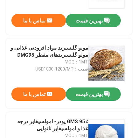
بهترین قیمت
تماس با ما
مونو گلیسیرید مواد افزودنی غذایی و
مونو گلیسیریدهای مقطر DMG95
MOQ：1MT
قیمت：USD1000-1200/MT
بهترین قیمت
تماس با ما
صفحه اصلی
محصولات
GMS 95٪ پودر- امولسیفایر درجه
غذا و امولسیفایر نانوایی
فیلم های
MOQ：1MT