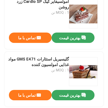
امولسیفایر کیک Cardlo SP زرد
روشن
مواد اولیه نانوایی
MOQ：1 تن
استرهای اسید چرب سوربیتان
بهترین قیمت
تماس با ما
لسیتین غیر GMO
امولسیون کننده های نان
گلیسیریل استئارات GMS E471 مواد
غذایی امولسیون کننده
MOQ：1 تن
امولسیون کننده نانوایی
امولسیون کننده بستنی
بهترین قیمت
تماس با ما
گلیسرول مونولورات