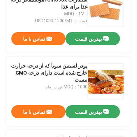
غذا برای غذا
MOQ：1MT
امولسیفایر غذایی E471
قیمت：USD1000-1200/MT
امولسیفایر درجه مواد غذایی
بهترین قیمت
تماس با ما
امولسیفایرهای غذایی طبیعی
پودر لسیتین سویا که از درجه حرارت
خارج شده است دارای درجه GMO
مونوگلیسیرید مقطر
نیست
MOQ：1000 تن در ماه
مونو و دیگلیسیرید
بهترین قیمت
تماس با ما
گلیسرول مونو استئارات
کیک بهبود دهنده امولسیون