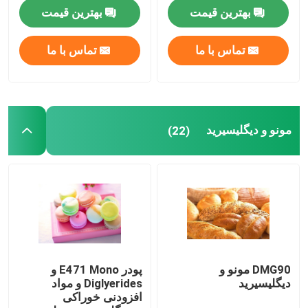
بهترین قیمت
بهترین قیمت
تماس با ما
تماس با ما
مونو و دیگلیسیرید
(22)
DMG90 مونو و
پودر E471 Mono و
دیگلیسیرید
Diglyerides و مواد
افزودنی خوراکی