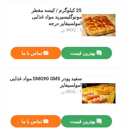
25 کیلوگرم / کیسه مقطر
کیک ژل
مونوگلیسیرید مواد غذایی
امولسیفایر درجه
روان کننده های پی وی سی
MOQ：1 تن
افزودنی فوم EPE
بهترین قیمت
تماس با ما
افزودنی ضد ایستاتیک
سفید پودر DMG90 GMS مواد غذایی
امولسیفایر
MOQ：1 تن
بهترین قیمت
تماس با ما