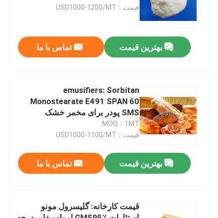
قیمت：USD1000-1200/MT
نمایش واقعیت مجازی
بهترین قیمت
تماس با ما
درباره ما
تور کارخانه
emusifiers: Sorbitan
Monostearate E491 SPAN 60
SMS پودر برای مخمر خشک
کنترل کیفیت
MOQ：1MT
قیمت：USD1000-1100/MT
با ما تماس بگیرید
بهترین قیمت
تماس با ما
اخبار
قیمت کارخانه: گلیسرول مونو
درخواست نقل قول
استئارات GMS95٪ امولسیفایر درجه