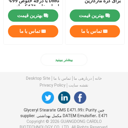
برای کره مارگارین
DMG با درجه خلوص 99%
امولسیفایر E471 برای
نانوایی
بهترین قیمت
بهترین قیمت
تماس با ما
تماس با ما
بیشتر ببینید
خانه
دربارهی ما
تماس با ما
Desktop Site
نقشه سایت
Privacy Policy
چین Glyceryl Stearate GMS E471،99٪ Purity
DATEM Emulsifier، E471 مکمل بهداشتی supplier.
Copyright © 2026 GUANGDONG CARDLO
BIOTECHNOLOGY CO., LTD.. All Rights Reserved.