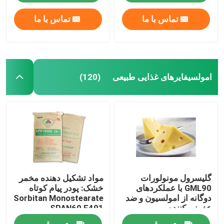
تماس با ما
تماس با ما
امولسیفایرهای غذایی طبیعی
(120)
گلیسرول مونولورات
مواد تشکیل دهنده مخمر
GML90 با عملکردهای
خشک: پودر پیام کوتاه
دوگانه از امولسیون و ضد
Sorbitan Monostearate
عفونی کننده
SPAN60 E491