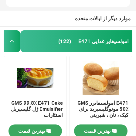
موارد دیگر از ایالات متحده
امولسیفایر غذایی E471
(122)
E471 امولسیفایرر GMS
GMS 99.8٪ E471 Cake
50٪ مونوگلیسیرید برای
Emulsifier ژل گلیسیریل
کیک ، نان ، شیرینی
استئارات
بهترین قیمت
بهترین قیمت