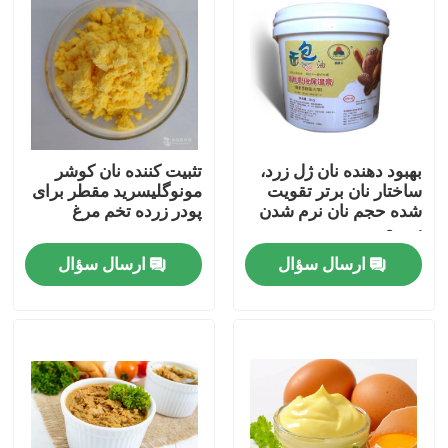
نمایش واقعیت مجازی
درباره ما
بهبود دهنده نان ژل زرد،
تثبیت کننده نان کوشر
تور کارخانه
ساختار نان برتر تقویت
مونوگلیسرید مقطر برای
شده حجم نان نرم شدن
پودر زرده تخم مرغ
سریع
کنترل کیفیت
ارسال سؤال
ارسال سؤال
با ما تماس بگیرید
اخبار
درخواست نقل قول