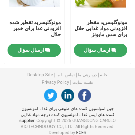
امولسیفایر غذایی E471
مونوگلیسرید مقطر
مونوگلیسرید تقطیر شده
افزودنی مواد غذایی حلال
افزودنی غذا برای خمیر
برای سس مایونز
حلال
امولسیفایر درجه مواد غذایی
ارسال سؤال
ارسال سؤال
امولسیفایرهای غذایی طبیعی
مونوگلیسیرید مقطر
خانه
دربارهی ما
تماس با ما
Desktop Site
نقشه سایت
Privacy Policy
مونو و دیگلیسیرید
چین امولسیون کننده های طبیعی برای غذا ، امولسیون
گلیسرول مونو استئارات
کننده های ایمن غذا ، امولسیون کننده درجه مواد غذایی
supplier.
Copyright © 2026 GUANGDONG CARDLO
BIOTECHNOLOGY CO., LTD.. All Rights Reserved.
کیک بهبود دهنده امولسیون
Developed by
ECER