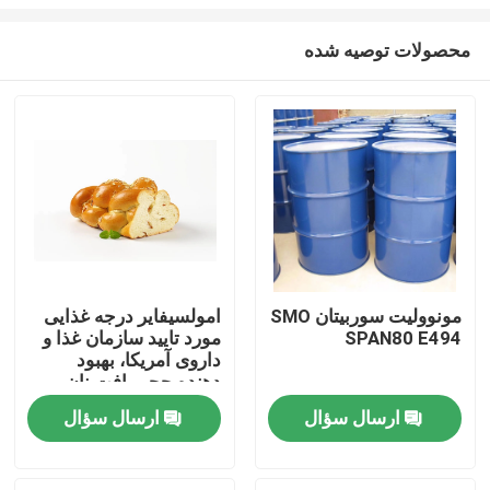
محصولات توصیه شده
مونوولیت سوربیتان SMO
امولسیفایر درجه غذایی
SPAN80 E494
مورد تایید سازمان غذا و
صفحه اصلی
داروی آمریکا، بهبود
دهنده حجم بافت نان
DMG
محصولات
ارسال سؤال
ارسال سؤال
فیلم های