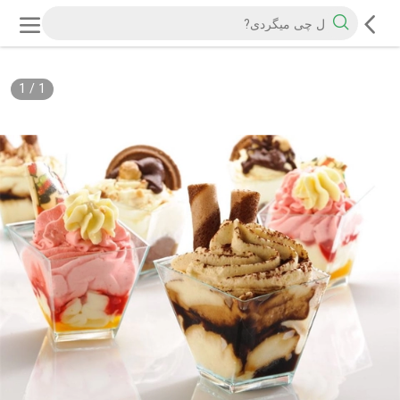
1
/
1