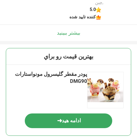
,چین
5.0
کننده تایید شده
بیشتر ببینید
بهترين قيمت رو براي
پودر مقطر گلیسرول مونواستارات
DMG90
ادامه هید