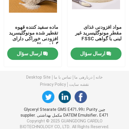
امولسیفایر غذایی E471
مواد افزودنی غذای
ماده سفید کننده قهوه
مقطر مونوگلیسرید غیر
تقطیر شده مونوگلیسرید
امولسیفایر درجه مواد غذایی
لبنی با گواهی FSSC
افزودنی خوراکی دارای
گواهی حلال
امولسیفایرهای غذایی طبیعی
ارسال سؤال
ارسال سؤال
مونوگلیسیرید مقطر
خانه
دربارهی ما
تماس با ما
Desktop Site
نقشه سایت
Privacy Policy
مونو و دیگلیسیرید
گلیسرول مونو استئارات
چین Glyceryl Stearate GMS E471،99٪ Purity
DATEM Emulsifier، E471 مکمل بهداشتی supplier.
Copyright © 2025 GUANGDONG CARDLO
کیک بهبود دهنده امولسیون
BIOTECHNOLOGY CO., LTD.. All Rights Reserved.