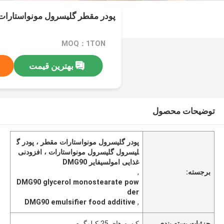
پودر مقطر گلیسرول مونواستارات MG90
MOQ：1TON
بهترین قیمت
توضیحات محصول
پودر گلیسرول مونواستارات مقطر ، پودر گ
لیسرول گلیسرول مونواستارات ، افزودنی
غذایی امولسیفایر DMG90
برجسته:
,
DMG90 glycerol monostearate pow
der
DMG90 emulsifier food additive
,
جزئیات بسته بندی
کیسه های 25 کیلوگرم