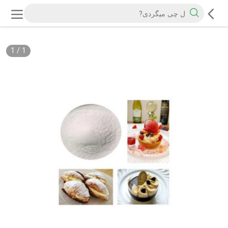
1
/
1