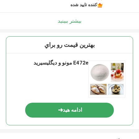
کننده تایید شده
بیشتر ببینید
بهترين قيمت رو براي
E472e مونو و دیگلیسیرید
ادامه هید