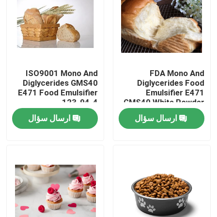
نمایش واقعیت مجازی
درباره ما
ISO9001 Mono And
FDA Mono And
Diglycerides GMS40
Diglycerides Food
تور کارخانه
E471 Food Emulsifier
Emulsifier E471
123-94-4
GMS40 White Powder
CAS 123-94-4
ارسال سؤال
ارسال سؤال
کنترل کیفیت
با ما تماس بگیرید
اخبار
درخواست نقل قول