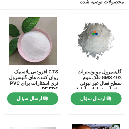
محصولات توصیه شده
گلیسیرول مونوسترات
GTS افزودنی پلاستیک
GMS 40٪ فلک موم
روان کننده های گلیسرول
سطح فعال غیر نیونی
تری استئارات برای PVC
برای آب در لوازم آرایشی
PE EPS
صفحه اصلی
روغن
ارسال سؤال
ارسال سؤال
محصولات
فیلم های