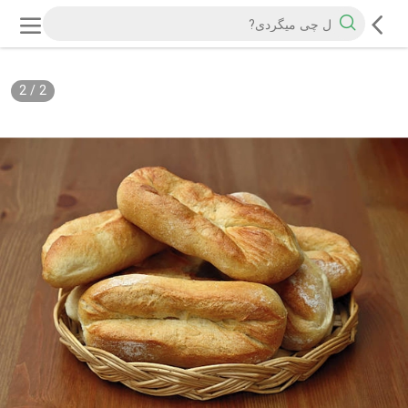
2
/
2