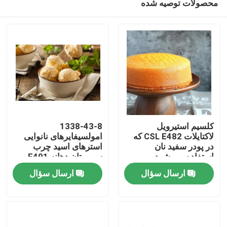
محصولات توصیه شده
کلسیم استیرویل
1338-43-8
لاکتایلات CSL E482 که
امولسیفایرهای نانوایی
در پودر سفید نان
استرهای اسید چرب
استفاده می شود
سوربیتان دهانه E491
صفحه اصلی
موم زرد روشن
ارسال سؤال
ارسال سؤال
محصولات
فیلم های