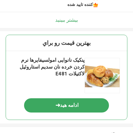
کننده تایید شده
بیشتر ببینید
بهترين قيمت رو براي
پنکیک نانوایی امولسیفایرها نرم
کردن خرده نان سدیم استاروئیل
لاکتیلات E481
ادامه هید