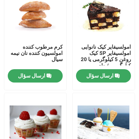
نمایش واقعیت مجازی
درباره ما
امولسیفایر کیک نانوایی
کرم مرطوب کننده
امولسیفایر SP کیک
امولسیون کننده نان نیمه
تور کارخانه
روغن 5 کیلوگرمی یا 20
سیال
کیلوگرمی / طعم
خوشبوی بشکه ای
ارسال سؤال
ارسال سؤال
کنترل کیفیت
با ما تماس بگیرید
اخبار
درخواست نقل قول