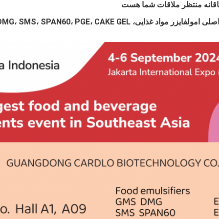
اقانه منتظر ملاقات شما هست
زر مواد غذایی، GMS، DMG، SMS، SPAN60، PGE، CAKE GEL و غیره