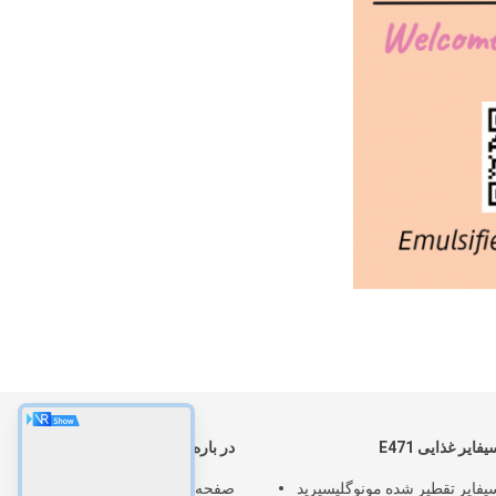
فایر غذایی E471
در باره
یفایر تقطیر شده مونوگلیسیرید
صفحه اصلی