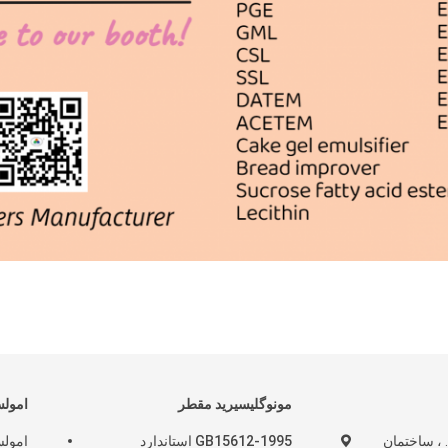
مونوگلیسیرید مقطر
امولسی
اتاق E&F ، 7th Fl. ، ساختمان
GB15612-1995 استاندارد
امولس