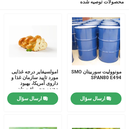
محصولات توصیه شده
مونوولیت سوربیتان SMO
امولسیفایر درجه غذایی
SPAN80 E494
مورد تایید سازمان غذا و
داروی آمریکا، بهبود
دهنده حجم بافت نان
صفحه اصلی
DMG
ارسال سؤال
ارسال سؤال
محصولات
فیلم های