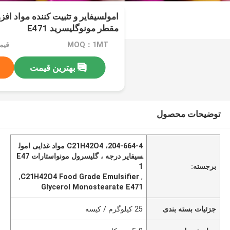
امولسیفایر و تثبیت کننده مواد اف
مقطر مونوگلیسرید E471
MOQ：1MT
بهترین قیمت
توضیحات محصول
204-664-4، C21H42O4 مواد غذایی امول
سیفایر درجه ، گلیسرول مونواستارات E47
برجسته:
1
,
C21H42O4 Food Grade Emulsifier
,
Glycerol Monostearate E471
جزئیات بسته بندی
25 کیلوگرم / کیسه