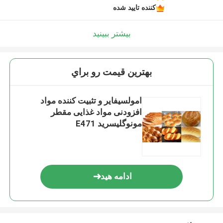
کننده تایید شده
بیشتر ببینید
بهترين قيمت رو براي
امولسیفایر و تثبیت کننده مواد
افزودنی مواد غذایی مقطر
مونوگلیسرید E471
ادامه هید