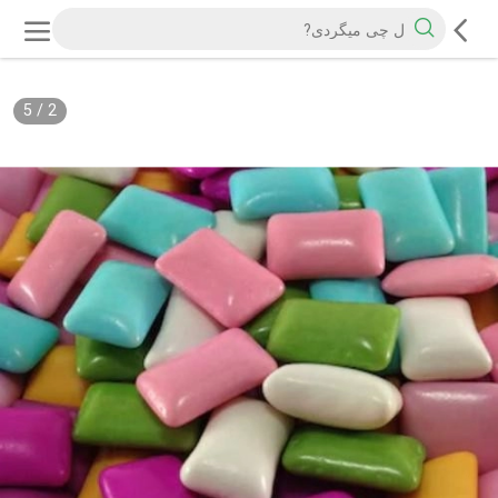
5
/
2