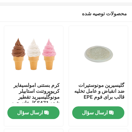
محصولات توصیه شده
گلیسیرین مونوستیرات
کرم بستنی امولسیفایر
ضد انقباض و عامل تخلیه
کریوپروتنت استابیلر
صفحه اصلی
قالب برای فوم EPE
مونوگلیسیرید تقطیر
شده E471 کارخانه چین
محصولات
ارسال سؤال
ارسال سؤال
فیلم های