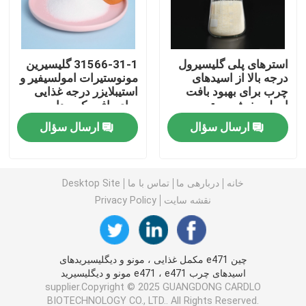
امولسیفایر غذایی E471
استرهای پلی گلیسیرول
31566-31-1 گلیسیرین
درجه بالا از اسیدهای
مونوستیرات امولسیفیر و
امولسیفایر درجه مواد غذایی
چرب برای بهبود بافت
استیبلایزر درجه غذایی
امولسیفیشن برتر
برای بافت کرم دار
امولسیفایرهای غذایی طبیعی
ارسال سؤال
ارسال سؤال
مونوگلیسیرید مقطر
خانه
دربارهی ما
تماس با ما
Desktop Site
نقشه سایت
Privacy Policy
مونو و دیگلیسیرید
گلیسرول مونو استئارات
چین e471 مکمل غذایی ، مونو و دیگلیسیریدهای
اسیدهای چرب e471 ، e471 مونو و دیگلیسیرید
supplier.Copyright © 2025 GUANGDONG CARDLO
کیک بهبود دهنده امولسیون
BIOTECHNOLOGY CO., LTD.. All Rights Reserved.