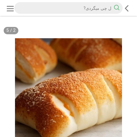
5
/
2