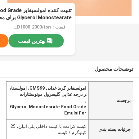
تثبیت کننده امول
Glycerol Monostearate برای محصولات لبنی
قیمت：USD1000-2000/ton
بهترین قیمت
توضیحات محصول
امولسیفایر گرید غذایی GMS99، امولسیفای
ر درجه غذایی گلیسرول مونوستئارات
برجسته:
,
Glycerol Monostearate Food Grade
Emulsifier
کیسه کرافت با کیسه داخلی پلی اتیلن، 25
جزئیات بسته بندی
کیلوگرم / کیسه