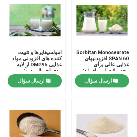
نمایش واقعیت مجازی
درباره ما
Sorbitan Monosearate
امولسیفایرها و تثبیت
تور کارخانه
SPAN 60 افزودنیهای
کننده های افزودنی مواد
غذایی عالی برای
غذایی DMG95 از لایه
محصولات لبنی افزایش
بندی احتمالی در شیر
کنترل کیفیت
پایداری و امولسیون شدن
جلوگیری می کند
ارسال سؤال
ارسال سؤال
با ما تماس بگیرید
اخبار
درخواست نقل قول