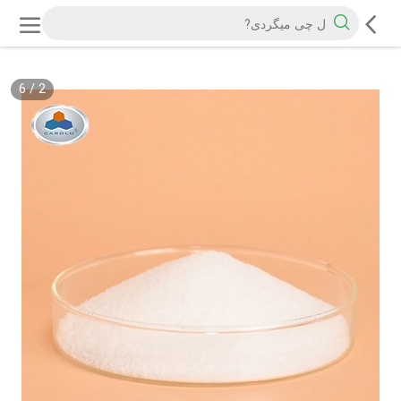
6
/
2