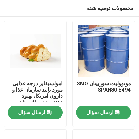
محصولات توصیه شده
مونوولیت سوربیتان SMO
امولسیفایر درجه غذایی
SPAN80 E494
مورد تایید سازمان غذا و
داروی آمریکا، بهبود
صفحه اصلی
دهنده حجم بافت نان
DMG
ارسال سؤال
ارسال سؤال
محصولات
فیلم های