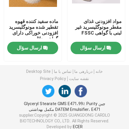
امولسیفایر غذایی E471
مواد افزودنی غذای
ماده سفید کننده قهوه
مقطر مونوگلیسرید غیر
تقطیر شده مونوگلیسرید
لبنی با گواهی FSSC
افزودنی خوراکی دارای
امولسیفایر درجه مواد غذایی
گواهی حلال
ارسال سؤال
ارسال سؤال
امولسیفایرهای غذایی طبیعی
مونوگلیسیرید مقطر
خانه
دربارهی ما
تماس با ما
Desktop Site
نقشه سایت
Privacy Policy
مونو و دیگلیسیرید
چین Glyceryl Stearate GMS E471،99٪ Purity
گلیسرول مونو استئارات
DATEM Emulsifier، E471 مکمل بهداشتی
supplier.Copyright © 2025 GUANGDONG CARDLO
BIOTECHNOLOGY CO., LTD.. All Rights Reserved.
کیک بهبود دهنده امولسیون
Developed by
ECER