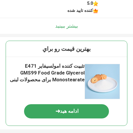
5.0
کننده تایید شده
بیشتر ببینید
بهترين قيمت رو براي
تثبیت کننده امولسیفایر E471
GMS99 Food Grade Glycerol
Monostearate برای محصولات لبنی
ادامه هید