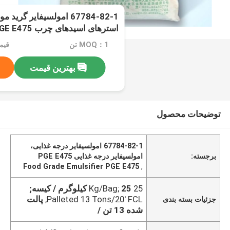
67784-82-1 امولسیفایر گ
استرهای اسیدهای چرب PGE E475 پودر مایل به زرد
MOQ：1 تن
بهترین قیمت
توضیحات محصول
67784-82-1 امولسیفایر درجه غذایی،
برجسته:
امولسیفایر درجه غذایی PGE E475
Food Grade Emulsifier PGE E475
,
25 Kg/Bag;
25 کیلوگرم / کیسه;
Palleted 13 Tons/20' FCL;
پالت
جزئیات بسته بندی
شده 13 تن /