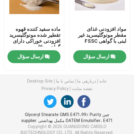
امولسیفایر غذایی E471
مواد افزودنی غذای
ماده سفید کننده قهوه
امولسیفایر درجه مواد غذایی
مقطر مونوگلیسرید غیر
تقطیر شده مونوگلیسرید
لبنی با گواهی FSSC
افزودنی خوراکی دارای
گواهی حلال
امولسیفایرهای غذایی طبیعی
ارسال سؤال
ارسال سؤال
مونوگلیسیرید مقطر
خانه
دربارهی ما
تماس با ما
Desktop Site
نقشه سایت
Privacy Policy
مونو و دیگلیسیرید
گلیسرول مونو استئارات
چین Glyceryl Stearate GMS E471،99٪ Purity
DATEM Emulsifier، E471 مکمل بهداشتی supplier.
Copyright © 2026 GUANGDONG CARDLO
کیک بهبود دهنده امولسیون
BIOTECHNOLOGY CO., LTD.. All Rights Reserved.