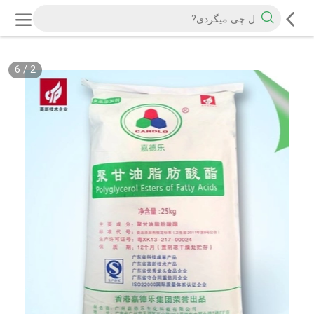
6
/
2