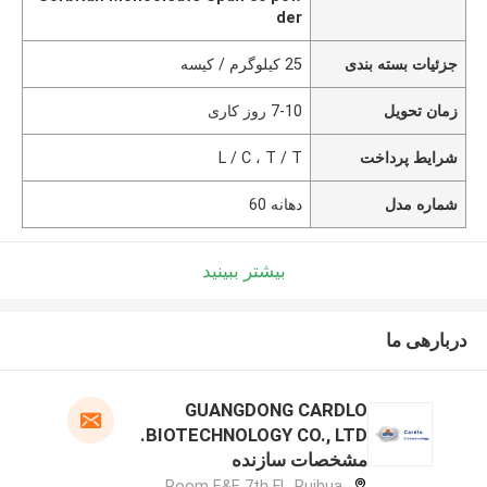
der
جزئیات بسته بندی
25 کیلوگرم / کیسه
زمان تحویل
7-10 روز کاری
شرایط پرداخت
L / C ، T / T
شماره مدل
دهانه 60
بیشتر ببینید
دربارهی ما
GUANGDONG CARDLO
BIOTECHNOLOGY CO., LTD.
مشخصات سازنده
Room E&F, 7th Fl., Ruihua