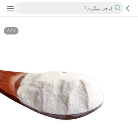
2
/
2