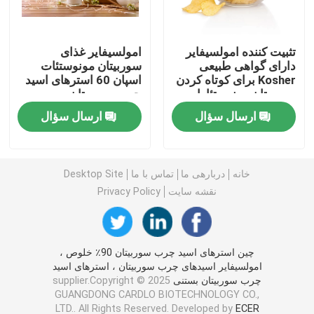
امولسیفایر غذایی E471
تثبیت کننده امولسیفایر
امولسیفایر غذای
دارای گواهی طبیعی
سوربیتان مونوستئات
Kosher برای کوتاه کردن
اسپان 60 استرهای اسید
امولسیفایر درجه مواد غذایی
سوربیتان مونوستئارات
چرب سوربیتان
ارسال سؤال
ارسال سؤال
امولسیفایرهای غذایی طبیعی
مونوگلیسیرید مقطر
خانه
دربارهی ما
تماس با ما
Desktop Site
نقشه سایت
Privacy Policy
مونو و دیگلیسیرید
چین استرهای اسید چرب سوربیتان 90٪ خلوص ،
گلیسرول مونو استئارات
امولسیفایر اسیدهای چرب سوربیتان ، استرهای اسید
چرب سوربیتان بستنی
supplier.Copyright © 2025
GUANGDONG CARDLO BIOTECHNOLOGY CO.,
کیک بهبود دهنده امولسیون
LTD.. All Rights Reserved. Developed by
ECER