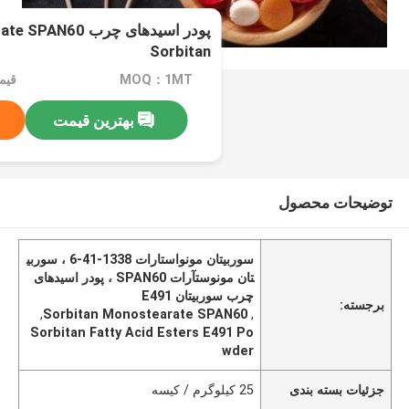
پودر اسیدهای چرب 
Sorbitan
MOQ：1MT
بهترین قیمت
توضیحات محصول
سوربیتان مونواستارات 1338-41-6 ، سوربی
تان مونوستآرات SPAN60 ، پودر اسیدهای
چرب سوربیتان E491
برجسته:
,
Sorbitan Monostearate SPAN60
,
Sorbitan Fatty Acid Esters E491 Po
wder
جزئیات بسته بندی
25 کیلوگرم / کیسه