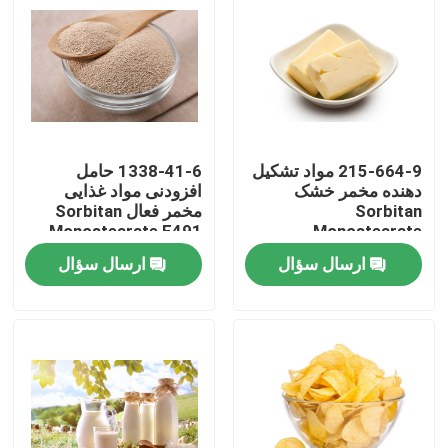
نمایش واقعیت مجازی
درباره ما
215-664-9 مواد تشکیل
1338-41-6 حامل
تور کارخانه
دهنده مخمر خشک
افزودنی مواد غذایی
Sorbitan
مخمر فعال Sorbitan
Monostearate E491
Monostearate
کنترل کیفیت
SPAN60 بهبود انعطاف
SPAN60
ارسال سؤال
ارسال سؤال
پذیری
با ما تماس بگیرید
اخبار
درخواست نقل قول