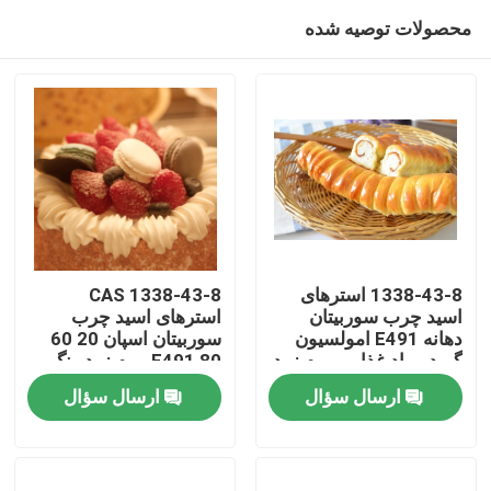
محصولات توصیه شده
1338-43-8 استرهای
CAS 1338-43-8
اسید چرب سوربیتان
استرهای اسید چرب
دهانه E491 امولسیون
سوربیتان اسپان 20 60
صفحه اصلی
گرید مواد غذایی موم زرد
80 E491 موم زرد رنگ
روشن
ارسال سؤال
ارسال سؤال
محصولات
فیلم های