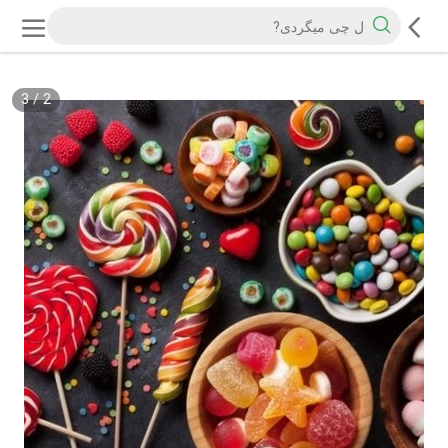
3
/
2