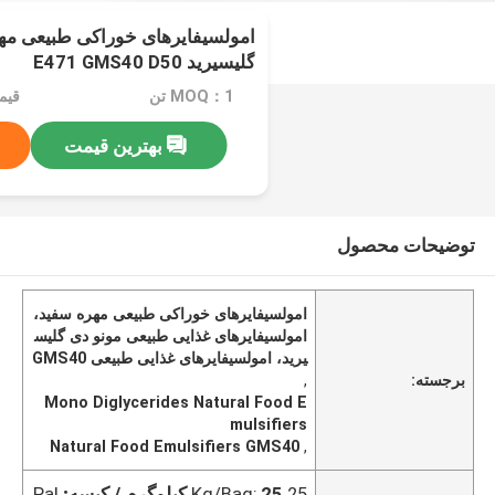
امولسیفایرهای خوراکی طبیعی مه
گلیسیرید E471 GMS40 D50
MOQ：1 تن
بهترین قیمت
توضیحات محصول
امولسیفایرهای خوراکی طبیعی مهره سفید،
امولسیفایرهای غذایی طبیعی مونو دی گلیس
یرید، امولسیفایرهای غذایی طبیعی GMS40
برجسته:
,
Mono Diglycerides Natural Food E
mulsifiers
Natural Food Emulsifiers GMS40
,
25 Kg/Bag;
25 کیلوگرم / کیسه;
Pal