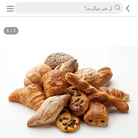
6
/
2