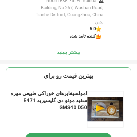
Room E&F, 7th Fl., Ruihua
Building, No.267, Wushan Road,
Tianhe District, Guangzhou, China
,چین
5.0
کننده تایید شده
بیشتر ببینید
بهترين قيمت رو براي
امولسیفایرهای خوراکی طبیعی مهره
سفید مونو دی گلیسیرید E471
GMS40 D50