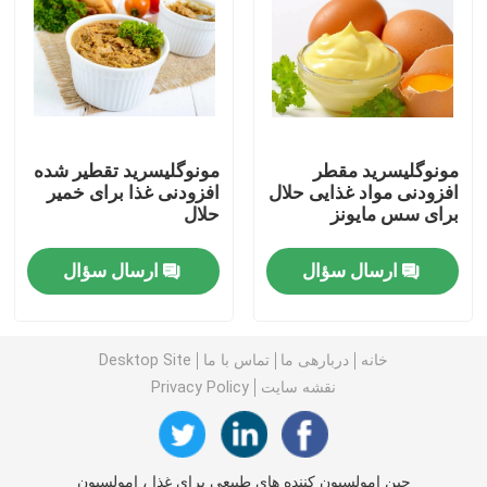
امولسیفایر غذایی E471
امولسیفایر درجه مواد غذایی
مونوگلیسرید مقطر
مونوگلیسرید تقطیر شده
افزودنی مواد غذایی حلال
افزودنی غذا برای خمیر
امولسیفایرهای غذایی طبیعی
برای سس مایونز
حلال
مونوگلیسیرید مقطر
ارسال سؤال
ارسال سؤال
مونو و دیگلیسیرید
خانه
دربارهی ما
تماس با ما
Desktop Site
نقشه سایت
Privacy Policy
گلیسرول مونو استئارات
کیک بهبود دهنده امولسیون
چین امولسیون کننده های طبیعی برای غذا ، امولسیون