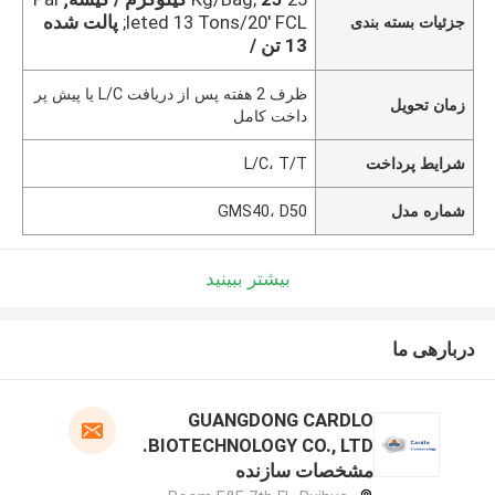
leted 13 Tons/20' FCL;
پالت شده
جزئیات بسته بندی
13 تن /
ظرف 2 هفته پس از دریافت L/C یا پیش پر
زمان تحویل
داخت کامل
شرایط پرداخت
L/C، T/T
شماره مدل
GMS40، D50
بیشتر ببینید
دربارهی ما
GUANGDONG CARDLO
BIOTECHNOLOGY CO., LTD.
مشخصات سازنده