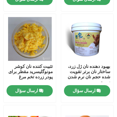
نمایش واقعیت مجازی
درباره ما
تور کارخانه
کنترل کیفیت
بهبود دهنده نان ژل زرد،
تثبیت کننده نان کوشر
ساختار نان برتر تقویت
مونوگلیسرید مقطر برای
شده حجم نان نرم شدن
پودر زرده تخم مرغ
با ما تماس بگیرید
سریع
ارسال سؤال
ارسال سؤال
اخبار
درخواست نقل قول