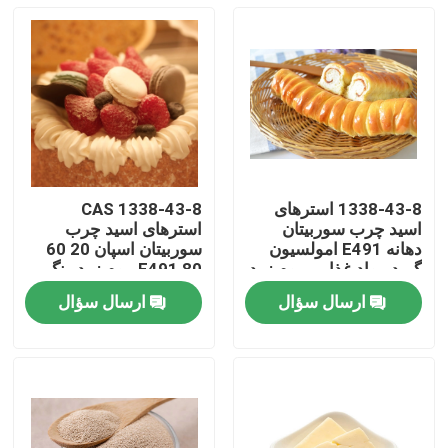
1338-43-8 استرهای
CAS 1338-43-8
اسید چرب سوربیتان
استرهای اسید چرب
دهانه E491 امولسیون
سوربیتان اسپان 20 60
گرید مواد غذایی موم زرد
80 E491 موم زرد رنگ
روشن
ارسال سؤال
ارسال سؤال
صفحه اصلی
محصولات
فیلم های