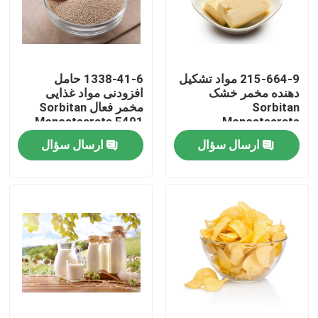
نمایش واقعیت مجازی
215-664-9 مواد تشکیل
1338-41-6 حامل
درباره ما
دهنده مخمر خشک
افزودنی مواد غذایی
Sorbitan
مخمر فعال Sorbitan
Monostearate E491
Monostearate
تور کارخانه
SPAN60 بهبود انعطاف
SPAN60
ارسال سؤال
ارسال سؤال
پذیری
کنترل کیفیت
با ما تماس بگیرید
اخبار
درخواست نقل قول