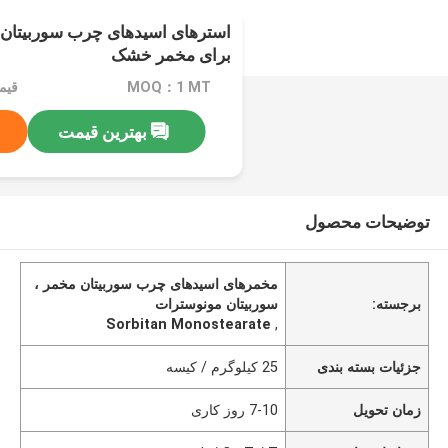
استرهای اسیدهای چرب سوربیتان م
برای مخمر خشک
MOQ：1 MT
قیمت：e
بهترین قیمت
توضیحات محصول
مخمرهای اسیدهای چرب سوربیتان مخمر ،
برجسته:
سوربیتان مونوسترات
Sorbitan Monostearate
,
جزئیات بسته بندی
25 کیلوگرم / کیسه
زمان تحویل
7-10 روز کاری