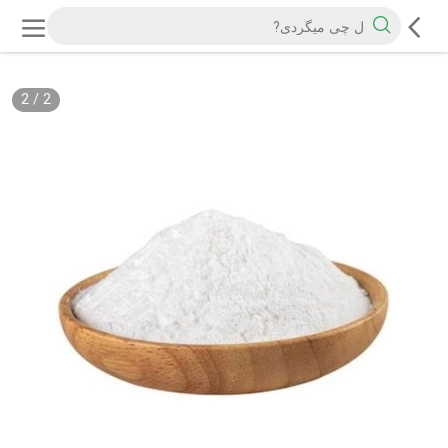
2
/
2