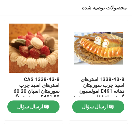
محصولات توصیه شده
1338-43-8 استرهای
CAS 1338-43-8
اسید چرب سوربیتان
استرهای اسید چرب
دهانه E491 امولسیون
سوربیتان اسپان 20 60
صفحه اصلی
گرید مواد غذایی موم زرد
80 E491 موم زرد رنگ
روشن
ارسال سؤال
ارسال سؤال
محصولات
فیلم های