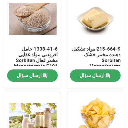
نمایش واقعیت مجازی
درباره ما
215-664-9 مواد تشکیل
1338-41-6 حامل
تور کارخانه
دهنده مخمر خشک
افزودنی مواد غذایی
Sorbitan
مخمر فعال Sorbitan
Monostearate E491
Monostearate
کنترل کیفیت
SPAN60 بهبود انعطاف
SPAN60
ارسال سؤال
ارسال سؤال
پذیری
با ما تماس بگیرید
اخبار
درخواست نقل قول