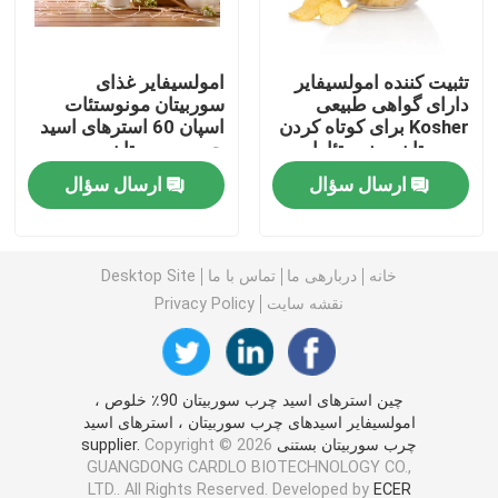
امولسیفایر غذایی E471
تثبیت کننده امولسیفایر
امولسیفایر غذای
دارای گواهی طبیعی
سوربیتان مونوستئات
Kosher برای کوتاه کردن
اسپان 60 استرهای اسید
امولسیفایر درجه مواد غذایی
سوربیتان مونوستئارات
چرب سوربیتان
ارسال سؤال
ارسال سؤال
امولسیفایرهای غذایی طبیعی
مونوگلیسیرید مقطر
خانه
دربارهی ما
تماس با ما
Desktop Site
نقشه سایت
Privacy Policy
مونو و دیگلیسیرید
چین استرهای اسید چرب سوربیتان 90٪ خلوص ،
گلیسرول مونو استئارات
امولسیفایر اسیدهای چرب سوربیتان ، استرهای اسید
چرب سوربیتان بستنی supplier.
Copyright © 2026
GUANGDONG CARDLO BIOTECHNOLOGY CO.,
کیک بهبود دهنده امولسیون
LTD.. All Rights Reserved. Developed by
ECER