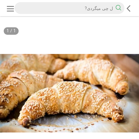
1
/
1