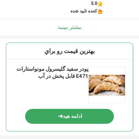
5.0
کننده تایید شده
بیشتر ببینید
بهترين قيمت رو براي
پودر سفید گلیسرول مونواستارات
E471 قابل پخش در آب
ادامه هید