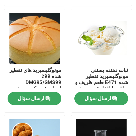
نمایش واقعیت مجازی
درباره ما
تور کارخانه
ثبات دهنده بستنی
مونوگلیسیرید های تقطیر
کنترل کیفیت
مونوگلیسیرید تقطیر
شده 99٪
شده E471 طعم ظریف و
DMG95/GMS99
صاف را افزایش می دهد
امولسیفری که در صنعت
با ما تماس بگیرید
نان پخت استفاده می
ارسال سؤال
ارسال سؤال
شود
اخبار
درخواست نقل قول