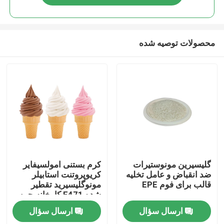
محصولات توصیه شده
صفحه اصلی
گلیسیرین مونوستیرات
کرم بستنی امولسیفایر
ضد انقباض و عامل تخلیه
کریوپروتنت استابیلر
قالب برای فوم EPE
مونوگلیسیرید تقطیر
محصولات
شده E471 کارخانه چین
ارسال سؤال
ارسال سؤال
فیلم های