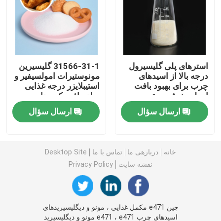
امولسیفایر غذایی E471
امولسیفایر درجه مواد غذایی
استرهای پلی گلیسیرول
31566-31-1 گلیسیرین
درجه بالا از اسیدهای
مونوستیرات امولسیفیر و
چرب برای بهبود بافت
استیبلایزر درجه غذایی
امولسیفایرهای غذایی طبیعی
امولسیفیشن برتر
برای بافت کرم دار
ارسال سؤال
ارسال سؤال
مونوگلیسیرید مقطر
مونو و دیگلیسیرید
خانه
دربارهی ما
تماس با ما
Desktop Site
نقشه سایت
Privacy Policy
گلیسرول مونو استئارات
چین e471 مکمل غذایی ، مونو و دیگلیسیریدهای
کیک بهبود دهنده امولسیون
اسیدهای چرب e471 ، e471 مونو و دیگلیسیرید