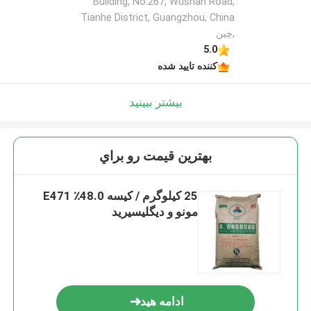
Building, No.267, Wushan Road,
Tianhe District, Guangzhou, China
,چین
5.0
کننده تایید شده
بیشتر ببینید
بهترين قيمت رو براي
25 کیلوگرم / کیسه 48.0٪ E471
مونو و دیگلیسیرید
ادامه هید