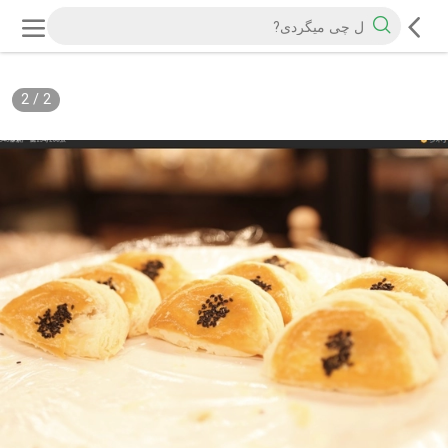
2
/
2