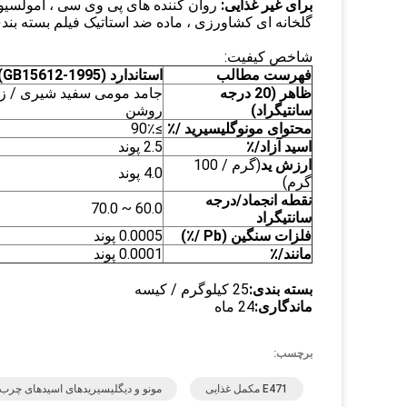
برای غیر غذایی:
روان کننده های پی وی سی ، امولسیون 
گلخانه ای کشاورزی ، ماده ضد استاتیک فیلم بسته بندی
شاخص کیفیت:
فهرست مطالب
استاندارد (GB15612-1995)
ظاهر (20 درجه
جامد مومی سفید شیری / ز
سانتیگراد)
روشن
محتوای مونوگلیسیرید /٪
≥90٪
اسید آزاد/٪
2.5 پوند
ارزش ید
(گرم / 100
4.0 پوند
گرم)
نقطه انجماد/
درجه
60.0 ~ 70.0
سانتیگراد
فلزات سنگین (Pb /٪)
0.0005 پوند
مانند/٪
0.0001 پوند
بسته بندی:
25 کیلوگرم / کیسه
ماندگاری:
24 ماه
برچسب:
E471 مکمل غذایی
مونو و دیگلیسیریدهای اسیدهای چرب E471