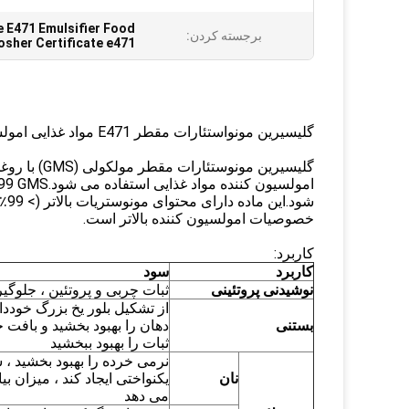
e E471 Emulsifier Food
برجسته کردن:
Kosher Certificate e471 افزودنی غذا
گلیسیرین مونواستئارات مقطر E471 مواد غذایی امولسیفایر Kosher دارای گواهی
گلیسیرین مو
شو
خصوصیات امولسیون کننده بالاتر است.
کاربرد:
کاربرد
سود
نوشیدنی پروتئینی
ثبات چربی و پروتئین ، جلوگ
از تشکیل بلور یخ بزرگ خودد
بستنی
دهان را بهبود بخشید و بافت خا
ثبات را بهبود ببخشید
نرمی خرده را بهبود بخشید ، 
نان
یکنواختی ایجاد کند ، میزان 
می دهد