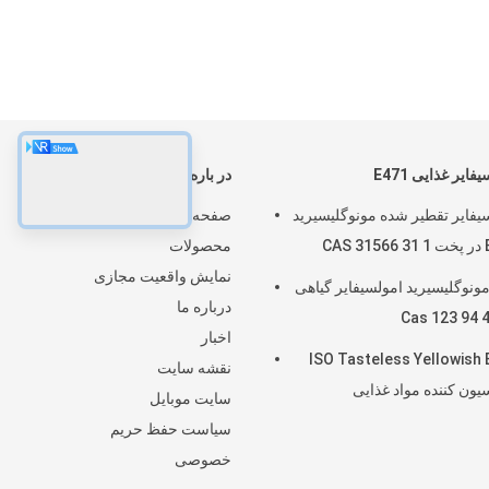
فایر غذایی E471
در باره
یفایر تقطیر شده مونوگلیسیرید
صفحه اصلی
CAS
محصولات
نمایش واقعیت مجازی
40 مونوگلیسیرید امولسیفایر گیاهی
درباره ما
اخبار
ISO Tasteless Yellowish
نقشه سایت
یون کننده مواد غذایی
سایت موبایل
سیاست حفظ حریم
خصوصی