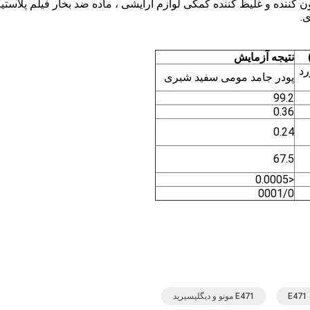
کننده و غلیظ کننده کمکی لوازم آرایشی ، ماده ضد بخار فیلم پلاستی
.
نتیجه آزمایش
رد
پودر جامد مومی سفید شیری
99.2
0.36
0.24
67.5
<0.0005
0001/0
E471 مونو و دیگلیسیرید