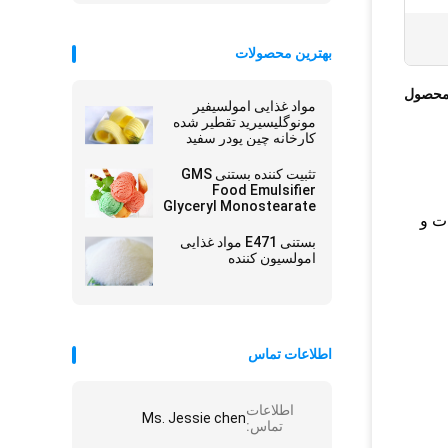
بهترین محصولات
محصول
مواد غذایی امولسیفیر
مونوگلیسیرید تقطیر شده
کارخانه چین پودر سفید
برای مارگارین
تثبیت کننده بستنی GMS
Food Emulsifier
Glyceryl Monostearate
زمدت و
E471
بستنی E471 مواد غذایی
امولسیون کننده
اطلاعات تماس
اطلاعات
Ms. Jessie chen
تماس: