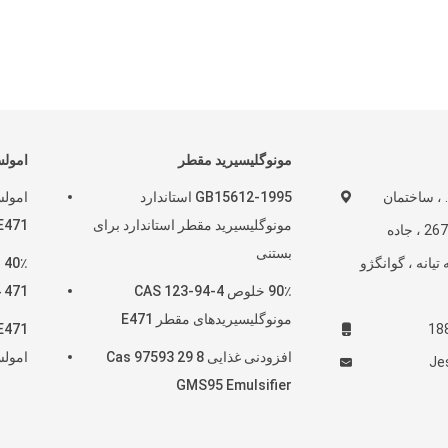
مونوگلیسیرید مقطر
امولسی
اتاق E&F ، 7th Fl. ، ساختمان
GB15612-1995 استاندارد
امولس
مونوگلیسیرید مقطر استاندارد برای
E471 در پخت  31566 31 1
Ruihua ، شماره 267 ، جاده
بستنی
نطقه تیانه ، گوانگژو
٪
90٪ خلوص CAS 123-94-4
471 Cas 123 94 4
مونوگلیسیریدهای مقطر E471
 E471
افزودنی غذایی Cas 97593 29 8
امولس
Je
GMS95 Emulsifier