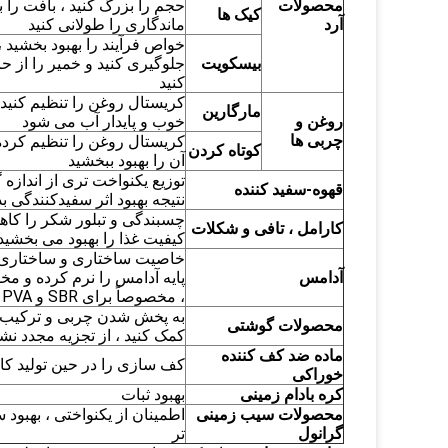
محصولات
حجم را بزرگ کنید ، بافت را ب
کیک ها
آرد
ماندگاری را طولانی کنید
خواص فرآیند را بهبود بخشید 
بیسکویت
جلوگیری کنید و خمیر را از 
کنید
کریستال روغن را تنظیم کنید 
مارگارین
روغن و
خوب و پایدار آب می شود
چربی ها
کریستال روغن را تنظیم کرد
کوتاه کردن
آن را بهبود ببخشید
توزیع یکنواخت تری از اندازه 
قهوه-
سفید کننده
نتیجه بهبود اثر سفیدکنندگی بد
چسبندگی و تبلور شکر را کاهش
کارامل ، تافی و شکلات
کیفیت غذا را بهبود می بخشید
خاصیت ساختاری و ساختاری را
آدامس
پایه آدامس را نرم کرده و مخ
، مخصوصاً برای SBR و PVA
به پخش شدن چربی و ترکیب آ
محصولات گوشتی
کمک کنید ، از تجزیه مجدد نش
ماده ضد کف کننده
کف سازی را در حین تولید کاه
خوراکی
کره بادام زمینی
بهبود ثبات
محصولات سیب زمینی
اطمینان از یکنواختی ، بهبود س
گرانول
تر