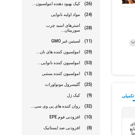
(26)
کیک بهبود دهنده امولسیون...
(24)
مواد اولیه نانوایی
استرهای اسید چرب
(28)
سوربیتان...
(11)
لسیتین غیر GMO
(29)
امولسیون کننده های نان...
(53)
امولسیون کننده نانوایی...
(13)
امولسیون کننده بستنی
(25)
گلیسرول مونولورات
(9)
کیک ژل
تکمیلی
(32)
روان کننده های پی وی سی...
(10)
افزودنی فوم EPE
ای
(8)
افزودنی ضد ایستاتیک
یع
خا