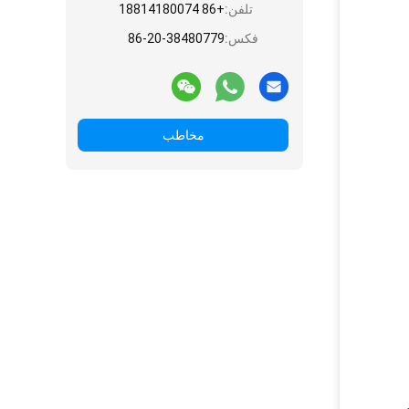
تلفن:
+86 18814180074
فکس:
86-20-38480779
مخاطب