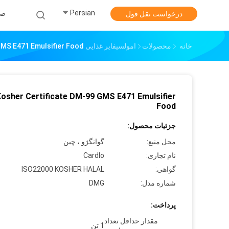
Persian
صف
درخواست نقل قول
خانه
محصولات
امولسیفایر غذایی E471
GMS E471 Emulsifier Food
osher Certificate DM-99 GMS E471 Emulsifier
Food
جزئیات محصول:
محل منبع:
گوانگژو ، چین
نام تجاری:
Cardlo
گواهی:
ISO22000 KOSHER HALAL
شماره مدل:
DMG
پرداخت:
مقدار حداقل تعداد
1 تن