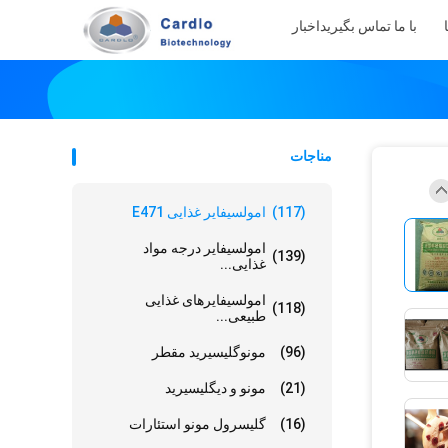
با ما تماس بگیرید
اخبار
مناجات
(117)
امولسیفایر غذایی E471
امولسیفایر درجه مواد
(139)
غذایی...
امولسیفایرهای غذایی
(118)
طبیعی...
(96)
مونوگلیسیرید مقطر
(21)
مونو و دیگلیسیرید
(16)
گلیسرول مونو استئارات