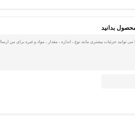
محصول بدانید
Kosher Certificate DM-99 GMS E471 Emulsifier  آیا می توانید جزئیات بیشتری مانند نوع ، اندازه ، مقدار ، مواد و غیره برای من ارس