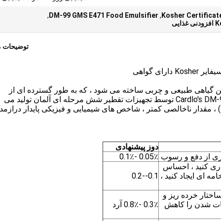
,
DM-99 GMS E471 Food Emulsifier
,
Kosher Certificat
یی
توضیحات 
نوستئارات مقطر مولکولی (GMS) با روغن گیاهی طبیعی و چربی ساخته می شود ، که به طور گسترده ای از
امولسیون کننده مواد غذایی استفاده می شود.Cardlo's DM-99 GMS توسط تجهیزات تقطیر شش مرحله ای آلمان تولید می
د.این ماده دارای محتوای مونوستریات بالاتر (> 99٪) ، مقدار ناخالصی کمتر ، شاخص های شیمیایی و فیزیکی پایدار درا
دوز پیشنهادی
یری از دفع و رسوب
0.05٪ -0.1٪
اری کنید ، احساس
مه ای ایجاد کنید ،
0.1--0.2
ساختار خرده ریز و
بیات شدن را کاهش
0.3٪ -0.8٪ آرد