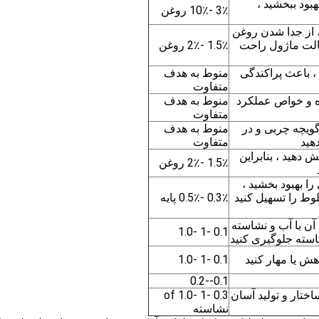
هبود ببخشید ،
3٪ -10٪ روغن
، از جدا شدن روغن
حالت ماژول راحت
1.5٪ -2٪ روغن
، باعث پراکندگی
منوط به هدف
متفاوت
ه و خواص عملکرد
منوط به هدف
متفاوت
گویچه چربی و در
منوط به هدف
هید
متفاوت
 دهید ، بنابراین
1.5٪ -2٪ روغن
 بهبود بخشید ،
لوط را تسهیل کنید
0.3٪ -0.5٪ پایه
ن با آب و نشاسته
0.1 -1 -1.0
استه جلوگیری کنید
ش یا مهار کنید
0.1 -1 -1.0
0.1--0.2
اختار و تولید آسان
0.3 -1 -1.0 of
نشاسته