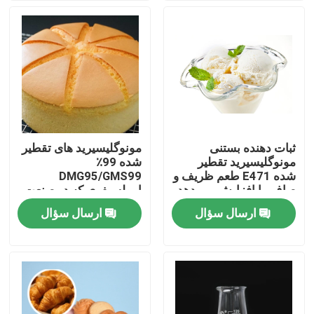
نمایش واقعیت مجازی
درباره ما
تور کارخانه
ثبات دهنده بستنی
مونوگلیسیرید های تقطیر
مونوگلیسیرید تقطیر
شده 99٪
کنترل کیفیت
شده E471 طعم ظریف و
DMG95/GMS99
صاف را افزایش می دهد
امولسیفری که در صنعت
نان پخت استفاده می
ارسال سؤال
ارسال سؤال
با ما تماس بگیرید
شود
اخبار
درخواست نقل قول