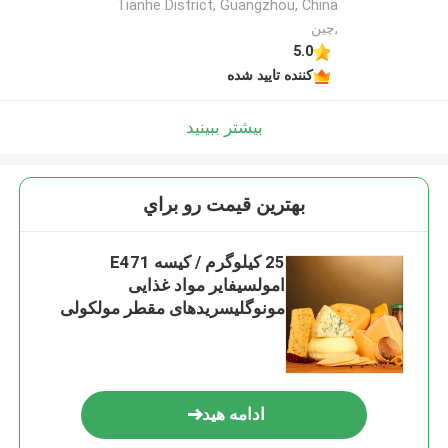
Tianhe District, Guangzhou, China
,چین
5.0
کننده تایید شده
بیشتر ببینید
بهترين قيمت رو براي
25 کیلوگرم / کیسه E471
امولسیفایر مواد غذایی
مونوگلیسریدهای مقطر مولکولی
GMS95
ادامه هید