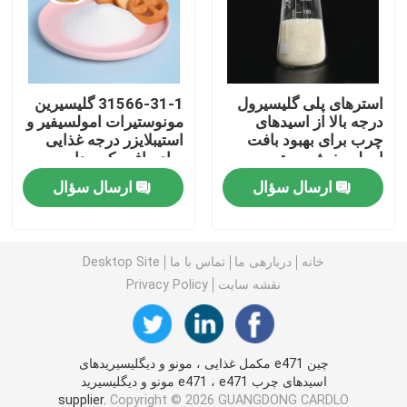
امولسیفایر غذایی E471
استرهای پلی گلیسیرول
31566-31-1 گلیسیرین
امولسیفایر درجه مواد غذایی
درجه بالا از اسیدهای
مونوستیرات امولسیفیر و
چرب برای بهبود بافت
استیبلایزر درجه غذایی
امولسیفیشن برتر
برای بافت کرم دار
امولسیفایرهای غذایی طبیعی
ارسال سؤال
ارسال سؤال
مونوگلیسیرید مقطر
خانه
دربارهی ما
تماس با ما
Desktop Site
مونو و دیگلیسیرید
نقشه سایت
Privacy Policy
گلیسرول مونو استئارات
چین e471 مکمل غذایی ، مونو و دیگلیسیریدهای
اسیدهای چرب e471 ، e471 مونو و دیگلیسیرید
کیک بهبود دهنده امولسیون
supplier.
Copyright © 2026 GUANGDONG CARDLO