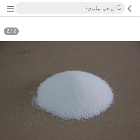
2
/
2