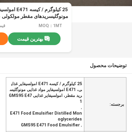
25 کیلوگرم / کیس
مونوگلیسریدهای مقطر مولکولی GMS95
MOQ：1MT
بهترین قیمت
توضیحات محصول
25 کیلوگرم / کیسه E471 امولسیفایر غذای
ی، E471 امولسیفایر مواد غذایی مونوگلیس
رید مقطر، امولسیفایر غذایی GMS95 E47
1
برجسته:
,
E471 Food Emulsifier Distilled Mon
oglycerides
GMS95 E471 Food Emulsifier
,