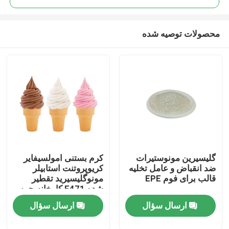
محصولات توصیه شده
گلیسیرین مونوستیرات
کرم بستنی امولسیفایر
صفحه اصلی
ضد انقباض و عامل تخلیه
کریوپروتنت استابیلر
قالب برای فوم EPE
مونوگلیسیرید تقطیر
شده E471 کارخانه چین
محصولات
ارسال سؤال
ارسال سؤال
فیلم های